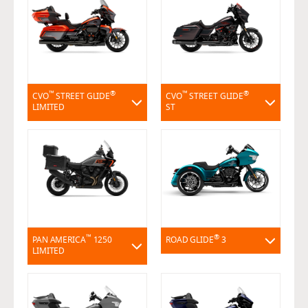
™
®
™
®
CVO
STREET GLIDE
CVO
STREET GLIDE
LIMITED
ST
™
®
PAN AMERICA
1250
ROAD GLIDE
3
LIMITED