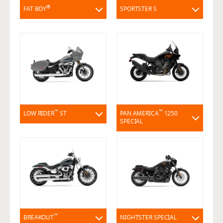
®
FAT BOY
SPORTSTER S
™
™
LOW RIDER
ST
PAN AMERICA
1250
SPECIAL
™
BREAKOUT
NIGHTSTER SPECIAL