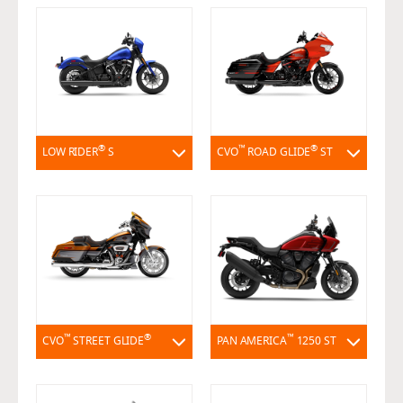
®
™
®
LOW RIDER
S
CVO
ROAD GLIDE
ST
™
®
™
CVO
STREET GLIDE
PAN AMERICA
1250 ST