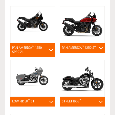
™
™
PAN AMERICA
1250
PAN AMERICA
1250 ST
SPECIAL
™
™
LOW RIDER
ST
STREET BOB