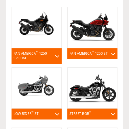
™
™
PAN AMERICA
1250
PAN AMERICA
1250 ST
SPECIAL
™
™
LOW RIDER
ST
STREET BOB